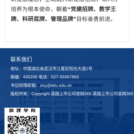
培养为根本使命，朝着
“
党建招牌
、
教学王
牌、科研底牌、管理品牌
”
目标奋勇前进。
联系我们
地址：中国湖北省武汉市江夏区阳光大道1号
邮编：430200 电话：027-59367865
书记经理邮箱：slxy@wtu.edu.cn
版权所有：Copyright 英国上市公司官网365 英国上市公司官网365