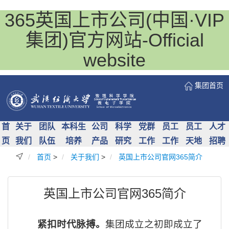
365英国上市公司(中国·VIP
集团)官方网站-Official
website
集团首页
首
关于
团队
本科生
公司
科学
党群
员工
员工
人才
页
我们
队伍
培养
产品
研究
工作
工作
天地
招聘
首页
>
关于我们
>
英国上市公司官网365简介
​英国上市公司官网365简介
紧扣时代脉搏。
集团成立之初即成立了