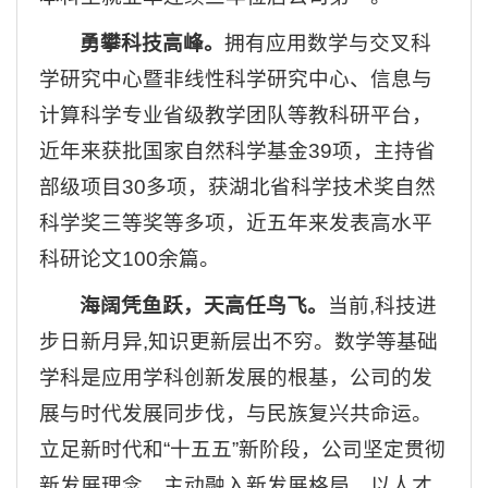
勇攀科技高峰。
拥有应用数学与交叉科
学研究中心暨非线性科学研究中心、信息与
计算科学专业省级教学团队等教科研平台，
近年来获批国家自然科学基金39项，主持省
部级项目30多项，获湖北省科学技术奖自然
科学奖三等奖等多项，近五年来发表高水平
科研论文100余篇。
海阔凭鱼跃，天高任鸟飞。
当前,科技进
步日新月异,知识更新层出不穷。数学等基础
学科是应用学科创新发展的根基，公司的发
展与时代发展同步伐，与民族复兴共命运。
立足新时代和“十五五”新阶段，公司坚定贯彻
新发展理念，主动融入新发展格局，以人才