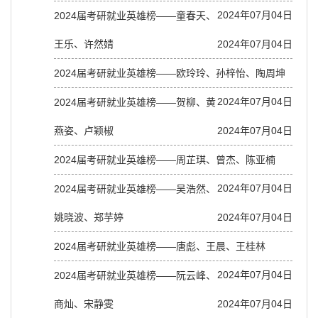
2024年07月04日
2024届考研就业英雄榜——童春天、
王乐、许然婧
2024年07月04日
2024届考研就业英雄榜——欧玲玲、孙梓怡、陶周坤
2024年07月04日
2024届考研就业英雄榜——贺柳、黄
燕姿、卢颖椒
2024年07月04日
2024届考研就业英雄榜——周芷琪、曾杰、陈亚楠
2024年07月04日
2024届考研就业英雄榜——吴浩然、
姚晓波、郑芋婷
2024年07月04日
2024届考研就业英雄榜——唐彪、王晨、王桂林
2024年07月04日
2024届考研就业英雄榜——阮云峰、
商灿、宋静雯
2024年07月04日